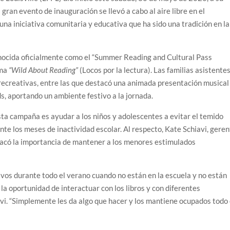
gran evento de inauguración se llevó a cabo al aire libre en el
na iniciativa comunitaria y educativa que ha sido una tradición en la
onocida oficialmente como el “Summer Reading and Cultural Pass
ema
“Wild About Reading”
(Locos por la lectura). Las familias asistente
 recreativas, entre las que destacó una animada presentación musical
ds, aportando un ambiente festivo a la jornada.
esta campaña es ayudar a los niños y adolescentes a evitar el temido
te los meses de inactividad escolar. Al respecto, Kate Schiavi, gere
estacó la importancia de mantener a los menores estimulados
vos durante todo el verano cuando no están en la escuela y no están
s la oportunidad de interactuar con los libros y con diferentes
vi. “Simplemente les da algo que hacer y los mantiene ocupados todo 