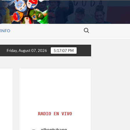
Search for:
/INFO
nstruye historia, el arte de Alexander V. Molina
Rostros 
Friday, August 07, 2026
5:17:08 PM
RADIO EN VIVO
elkentubano