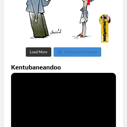
Load More
Follow on Instagram
Kentubaneandoo