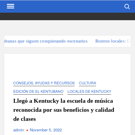
Search
Skip
to
content
EL KENTUBANO
Publicación cubana para la
cubana para la comunidad
hispana de Kentucky
banas que siguen conquistando escenarios
Rostros locales: De Ban
CONSEJOS, AYUDAS Y RECURSOS
CULTURA
EDICIÓN DE EL KENTUBANO
LOCALES DE KENTUCKY
Llegó a Kentucky la escuela de música
reconocida por sus beneficios y calidad
de clases
admin
November 5, 2022