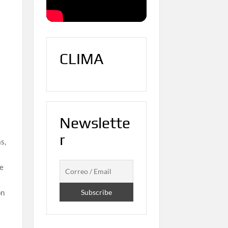
CLIMA
Newslette
r
s,
me
on