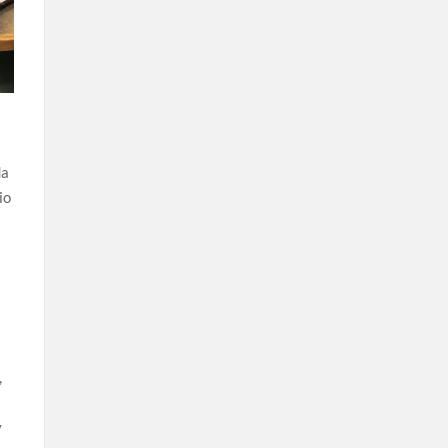
da
io
,
y