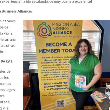
La experiencia ha ido escalando, de muy buena a excelente!
 Business Alliance?
os a través
aba de
la vio la
vieran una
to a otras
ón.
n PABA?
eles de
ue les
 muchas
 con pagos
ara
mitada.
1 y le