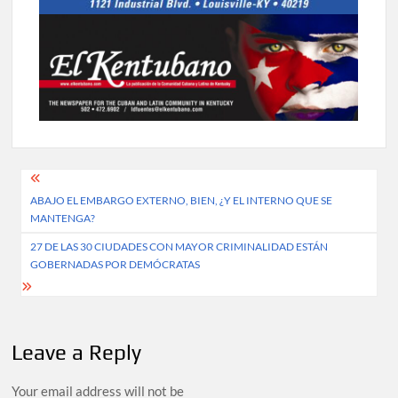
Post
ABAJO EL EMBARGO EXTERNO, BIEN, ¿Y EL INTERNO QUE SE
navigation
MANTENGA?
27 DE LAS 30 CIUDADES CON MAYOR CRIMINALIDAD ESTÁN
GOBERNADAS POR DEMÓCRATAS
Leave a Reply
Your email address will not be