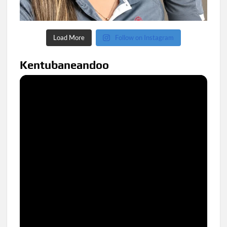
Load More
Follow on Instagram
Kentubaneandoo