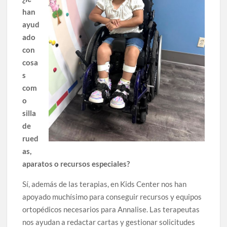
han
ayud
ado
con
cosa
s
com
o
silla
de
rued
as,
aparatos o recursos especiales?
Sí, además de las terapias, en Kids Center nos han
apoyado muchísimo para conseguir recursos y equipos
ortopédicos necesarios para Annalise. Las terapeutas
nos ayudan a redactar cartas y gestionar solicitudes