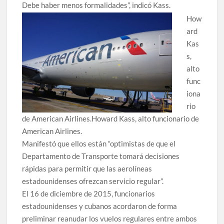
Debe haber menos formalidades”, indicó Kass.
How
ard
Kas
s,
alto
func
iona
rio
de American Airlines.Howard Kass, alto funcionario de
American Airlines.
Manifestó que ellos están “optimistas de que el
Departamento de Transporte tomará decisiones
rápidas para permitir que las aerolíneas
estadounidenses ofrezcan servicio regular”.
El 16 de diciembre de 2015, funcionarios
estadounidenses y cubanos acordaron de forma
preliminar reanudar los vuelos regulares entre ambos