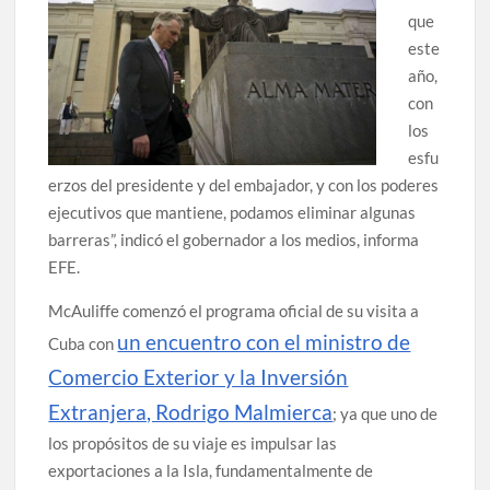
que
este
año,
con
los
esfu
erzos del presidente y del embajador, y con los poderes
ejecutivos que mantiene, podamos eliminar algunas
barreras”, indicó el gobernador a los medios, informa
EFE.
McAuliffe comenzó el programa oficial de su visita a
un encuentro con el ministro de
Cuba con
Comercio Exterior y la Inversión
Extranjera, Rodrigo Malmierca
; ya que uno de
los propósitos de su viaje es impulsar las
exportaciones a la Isla, fundamentalmente de