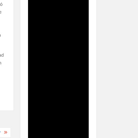
ró
e
a
ad
n
?