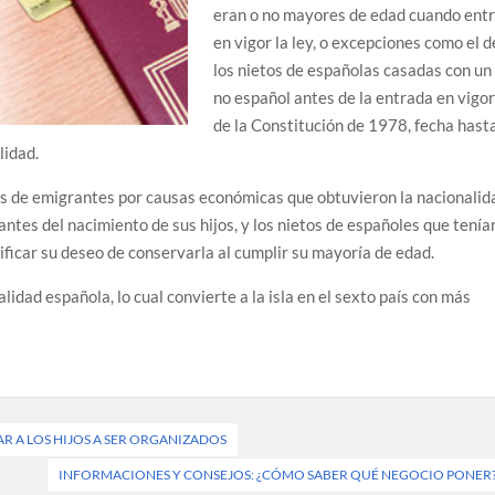
eran o no mayores de edad cuando ent
en vigor la ley, o excepciones como el d
los nietos de españolas casadas con un
no español antes de la entrada en vigor
de la Constitución de 1978, fecha hast
lidad.
os de emigrantes por causas económicas que obtuvieron la nacionalid
antes del nacimiento de sus hijos, y los nietos de españoles que tenía
tificar su deseo de conservarla al cumplir su mayoría de edad.
idad española, lo cual convierte a la isla en el sexto país con más
AR A LOS HIJOS A SER ORGANIZADOS
INFORMACIONES Y CONSEJOS: ¿CÓMO SABER QUÉ NEGOCIO PONER