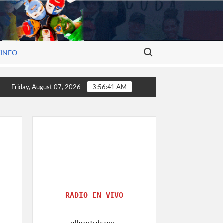
Search for:
/INFO
e construye historia, el arte de Alexander V. Molina
Rost
Friday, August 07, 2026
3:56:41 AM
RADIO EN VIVO
elkentubano