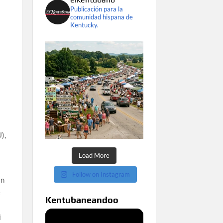
Publicación para la
comunidad hispana de
Kentucky.
),
Load More
Follow on Instagram
an
e
Kentubaneandoo
i