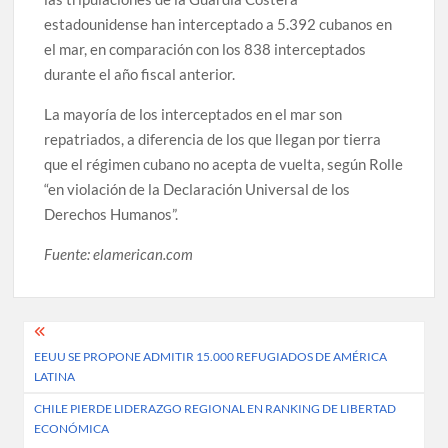
estadounidense han interceptado a 5.392 cubanos en
el mar, en comparación con los 838 interceptados
durante el año fiscal anterior.
La mayoría de los interceptados en el mar son
repatriados, a diferencia de los que llegan por tierra
que el régimen cubano no acepta de vuelta, según Rolle
“en violación de la Declaración Universal de los
Derechos Humanos”.
Fuente: elamerican.com
Post
EEUU SE PROPONE ADMITIR 15.000 REFUGIADOS DE AMÉRICA
navigation
LATINA
CHILE PIERDE LIDERAZGO REGIONAL EN RANKING DE LIBERTAD
ECONÓMICA