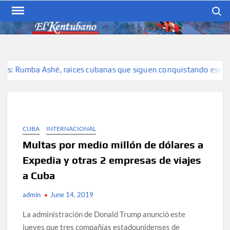
Skip
Search
to
content
EL KENTUBANO
Publicación cubana para la
cubana para la comunidad
hispana de Kentucky
: Rumba Ashé, raíces cubanas que siguen conquistando escenario
CUBA
INTERNACIONAL
Multas por medio millón de dólares a
Expedia y otras 2 empresas de viajes
a Cuba
admin
June 14, 2019
La administración de Donald Trump anunció este
jueves que tres compañías estadounidenses de