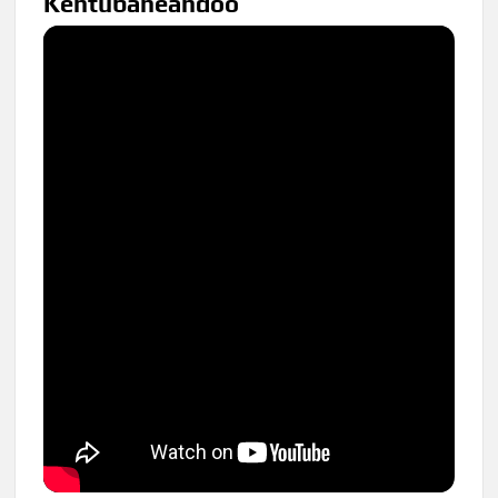
Kentubaneandoo