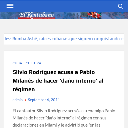
Skip
Search
to
content
EL KENTUBANO
Publicación cubana para la
cubana para la comunidad
hispana de Kentucky
les: Rumba Ashé, raíces cubanas que siguen conquistando escena
CUBA
CULTURA
Silvio Rodríguez acusa a Pablo
Milanés de hacer ‘daño interno’ al
régimen
admin
September 6, 2011
El cantautor Silvio Rodríguez acusó a su examigo Pablo
Milanés de hacer “daño interno” al régimen con sus
declaraciones en Miami y le advirtió que “en las