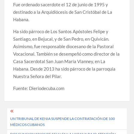
Fue ordenado sacerdote el 12 de junio de 1995 y
destinado a la Arquidiócesis de San Cristóbal de La
Habana.
Ha sido párroco de Los Santos Apóstoles Felipe y
Santiago, en Bejucal, y de San Pedro, en Quivicán.
Asimismo, fue responsable diocesano de la Pastoral
Vocacional. También se desempeñó como director de la
Casa Sacerdotal San Juan María Vianney, en La
Habana. Desde 2013 ha sido párroco de la parroquia
Nuestra Señora del Pilar.
Fuente: Dieriodecuba.com
Post
UN TRIBUNAL DE KENIA SUSPENDE LA CONTRATACIÓN DE 100
navigation
MÉDICOS CUBANOS