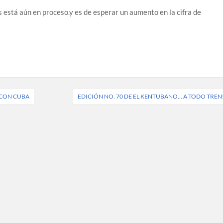
 está aún en proceso.y es de esperar un aumento en la cifra de
 CON CUBA
EDICIÓN NO. 70 DE EL KENTUBANO… A TODO TREN