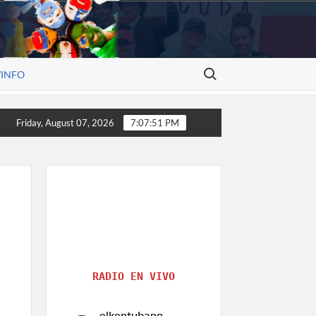
Search for:
/INFO
construye historia, el arte de Alexander V. Molina
Rostro
Friday, August 07, 2026
7:07:51 PM
RADIO EN VIVO
elkentubano