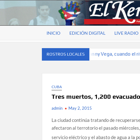
Skip
to
EL
Publicación
content
cubana
KENTUBANO
para la
INICIO
EDICIÓN DIGITAL
LIVE RADIO
cubana
para la
comunidad
ropósito
Rostros locales: Lianny Vega, cuando el ritmo s
ROSTROS LOCALES
hispana de
Kentucky
CUBA
Tres muertos, 1,200 evacuado
admin
May 2, 2015
La ciudad continúa tratando de recuperarse
afectaron al terrotorio el pasado miércoles
servicio eléctrico y el abasto de agua a la p