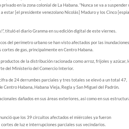
o privado en la zona colonial de La Habana. “Nunca se va a suspender
a estar [el presidente venezolano Nicolás] Maduro y los Cinco [espí
”, tituló el diario Granma en su edición digital de este viernes.
os del perímetro urbano se han visto afectados por las inundaciones
os cortes de gas, principalmente en Centro Habana.
roductos de la distribución racionada como arroz, frijoles y azúcar, l
te del Ministerio del Comercio Interior.
fra de 24 derrumbes parciales y tres totales se elevó a un total 47,
de Centro Habana, Habana Vieja, Regla y San Miguel del Padrón.
cionales dañados en sus áreas exteriores, así como en sus estructur
nunció que los 39 circuitos afectados el miércoles ya fueron
cortes de luz e interrupciones parciales sus vecindarios.