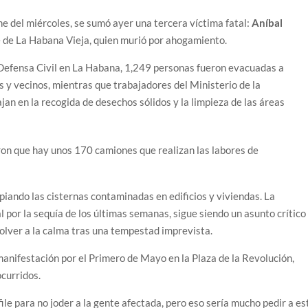
he del miércoles, se sumó ayer una tercera víctima fatal:
Aníbal
 de La Habana Vieja, quien murió por ahogamiento.
a Defensa Civil en La Habana, 1,249 personas fueron evacuadas a
es y vecinos, mientras que trabajadores del Ministerio de la
jan en la recogida de desechos sólidos y la limpieza de las áreas
ron que hay unos 170 camiones que realizan las labores de
ando las cisternas contaminadas en edificios y viviendas. La
l por la sequía de los últimas semanas, sigue siendo un asunto crítico
volver a la calma tras una tempestad imprevista.
manifestación por el Primero de Mayo en la Plaza de la Revolución,
curridos.
ile para no joder a la gente afectada, pero eso sería mucho pedir a es