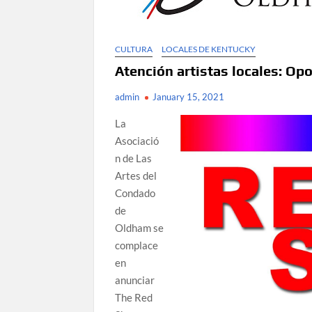
CULTURA
LOCALES DE KENTUCKY
Atención artistas locales: Op
admin
January 15, 2021
La
Asociació
n de Las
Artes del
Condado
de
Oldham se
complace
en
anunciar
The Red