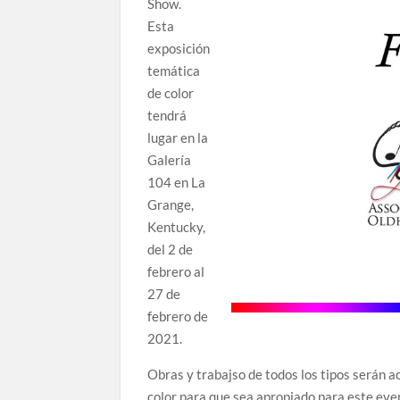
Show.
Esta
exposición
temática
de color
tendrá
lugar en la
Galería
104 en La
Grange,
Kentucky,
del 2 de
febrero al
27 de
febrero de
2021.
Obras y trabajso de todos los tipos serán a
color para que sea apropiado para este eve