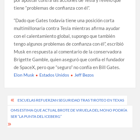
por apostar contra las acciones de Tesla y reveló que
tiene “problemas de confianza con él”.
“Dado que Gates todavía tiene una posición corta
multimillonaria contra Tesla mientras afirma ayudar
con el calentamiento global, supongo que también
tengo algunos problemas de confianza con él”, escribió
Musk en respuesta al comentario de la conservadora
Brigette Gamble, quien aseguró que confía el fundador
de SpaceX, pero que “seguro” no confía en Bill Gates.
Elon Musk
Estados Unidos
Jeff Bezos
Post
ESCUELAS REFUERZAN SEGURIDAD TRAS TIROTEO EN TEXAS
navigation
OMS ESTIMA QUE ACTUAL BROTE DE VIRUELA DEL MONO PODRÍA
SER “LA PUNTA DEL ICEBERG”