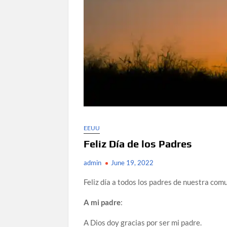
EEUU
Feliz Día de los Padres
admin
June 19, 2022
Feliz día a todos los padres de nuestra com
A mi padre
:
A Dios doy gracias por ser mi padre.