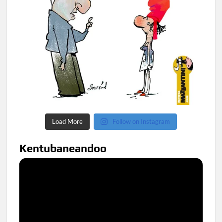
Load More
Follow on Instagram
Kentubaneandoo