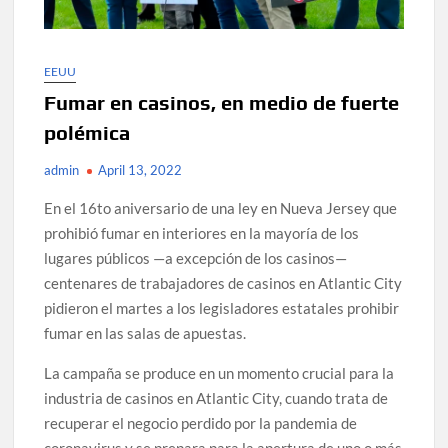
EEUU
Fumar en casinos, en medio de fuerte
polémica
admin
April 13, 2022
En el 16to aniversario de una ley en Nueva Jersey que
prohibió fumar en interiores en la mayoría de los
lugares públicos —a excepción de los casinos—
centenares de trabajadores de casinos en Atlantic City
pidieron el martes a los legisladores estatales prohibir
fumar en las salas de apuestas.
La campaña se produce en un momento crucial para la
industria de casinos en Atlantic City, cuando trata de
recuperar el negocio perdido por la pandemia de