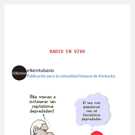
RADIO EN VIVO
elkentubano
Publicación para la comunidad hispana de Kentucky.