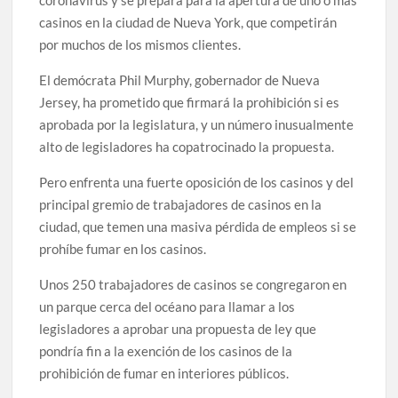
coronavirus y se prepara para la apertura de uno o más
casinos en la ciudad de Nueva York, que competirán
por muchos de los mismos clientes.
El demócrata Phil Murphy, gobernador de Nueva
Jersey, ha prometido que firmará la prohibición si es
aprobada por la legislatura, y un número inusualmente
alto de legisladores ha copatrocinado la propuesta.
Pero enfrenta una fuerte oposición de los casinos y del
principal gremio de trabajadores de casinos en la
ciudad, que temen una masiva pérdida de empleos si se
prohíbe fumar en los casinos.
Unos 250 trabajadores de casinos se congregaron en
un parque cerca del océano para llamar a los
legisladores a aprobar una propuesta de ley que
pondría fin a la exención de los casinos de la
prohibición de fumar en interiores públicos.