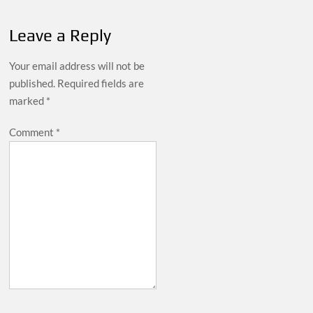
Leave a Reply
Your email address will not be
published.
Required fields are
marked
*
Comment
*