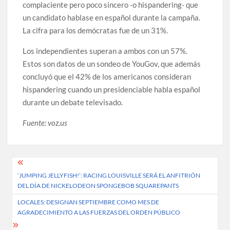
complaciente pero poco sincero -o hispandering- que
un candidato hablase en español durante la campaña.
La cifra para los demócratas fue de un 31%.
Los independientes superan a ambos con un 57%.
Estos son datos de un sondeo de YouGov, que además
concluyó que el 42% de los americanos consideran
hispandering cuando un presidenciable habla español
durante un debate televisado.
Fuente: voz.us
Post
‘JUMPING JELLYFISH!’: RACING LOUISVILLE SERÁ EL ANFITRIÓN
navigation
DEL DÍA DE NICKELODEON SPONGEBOB SQUAREPANTS
LOCALES: DESIGNAN SEPTIEMBRE COMO MES DE
AGRADECIMIENTO A LAS FUERZAS DEL ORDEN PÚBLICO