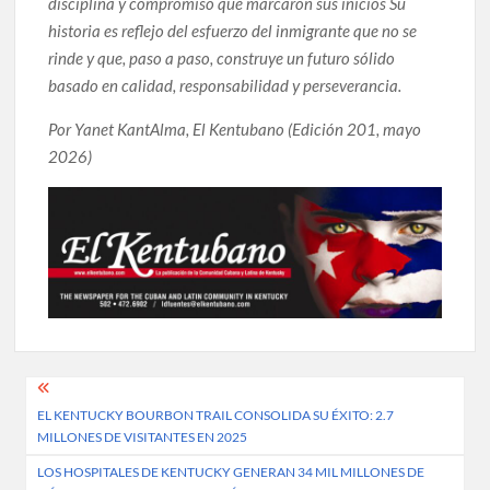
disciplina y compromiso que marcaron sus inicios Su
historia es reflejo del esfuerzo del inmigrante que no se
rinde y que, paso a paso, construye un futuro sólido
basado en calidad, responsabilidad y perseverancia.
Por Yanet KantAlma, El Kentubano (Edición 201, mayo
2026)
Post
EL KENTUCKY BOURBON TRAIL CONSOLIDA SU ÉXITO: 2.7
navigation
MILLONES DE VISITANTES EN 2025
LOS HOSPITALES DE KENTUCKY GENERAN 34 MIL MILLONES DE