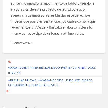
aun así no impidió un movimiento de lobby pidiendo la
elaboración de este proyecto de ley. El objetivo,
aseguran sus impulsores, es blindar este derecho e
impedir que posibles sentencias judiciales como la que
revertía Roe vs. Wade y limitaba el aborto hiciera lo
mismo con este tipo de uniones matrimoniales.
Fuente: voz.us
Post
WAWA PLANEA TRAER TIENDAS DE CONVENIENCIA A KENTUCKY,
navigation
INDIANA
ABREN UNA NUEVA Y MÁS GRANDE OFICINA DE LICENCIAS DE
CONDUCIR EN EL SUR DE LOUISVILLE