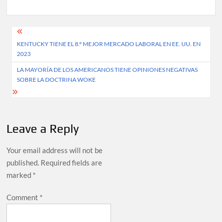
Post
KENTUCKY TIENE EL 8.º MEJOR MERCADO LABORAL EN EE. UU. EN
navigation
2023
LA MAYORÍA DE LOS AMERICANOS TIENE OPINIONES NEGATIVAS
SOBRE LA DOCTRINA WOKE
Leave a Reply
Your email address will not be
published.
Required fields are
marked
*
Comment
*