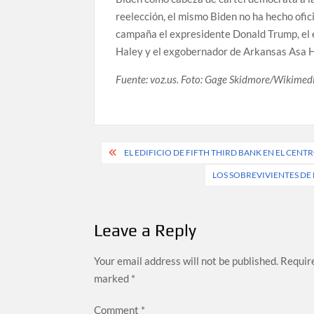
reelección, el mismo Biden no ha hecho ofici
campaña el expresidente Donald Trump, el
Haley y el exgobernador de Arkansas Asa 
Fuente: voz.us. Foto:
Gage Skidmore/Wikime
Post
EL EDIFICIO DE FIFTH THIRD BANK EN EL CENT
navigation
LOS SOBREVIVIENTES D
Leave a Reply
Your email address will not be published.
Require
marked
*
Comment
*