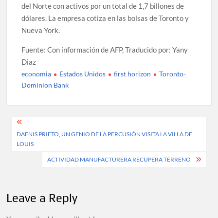
del Norte con activos por un total de 1,7 billones de
dólares. La empresa cotiza en las bolsas de Toronto y
Nueva York.
Fuente: Con información de AFP, Traducido por: Yany
Diaz
economia
Estados Unidos
first horizon
Toronto-
Dominion Bank
Post
DAFNIS PRIETO, UN GENIO DE LA PERCUSIÓN VISITA LA VILLA DE
navigation
LOUIS
ACTIVIDAD MANUFACTURERA RECUPERA TERRENO
Leave a Reply