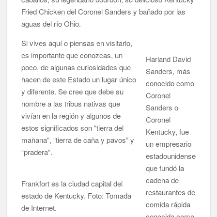
Fried Chicken del Coronel Sanders y bañado por las
Rostros locales: Una mirada que construye historia, el arte de
Alexander V. Molina
aguas del río Ohio.
Si vives aquí o piensas en visitarlo,
Rostros locales: De soñar en Cuba a servir en el Army, la
determinación de Amely
es importante que conozcas, un
Harland David
poco, de algunas curiosidades que
Sanders, más
Sonrisas y Luz, cuando el amor de una madre se convierte en
hacen de este Estado un lugar único
conocido como
esperanza para muchos
y diferente. Se cree que debe su
Coronel
nombre a las tribus nativas que
Sanders o
Rostros locales: Fátima Thompson, al servicio de una
comunidad más informada y segura
vivían en la región y algunos de
Coronel
estos significados son “tierra del
Kentucky, fue
Rostros locales: Trabajo, constancia y oficio, la evolución de
mañana”, “tierra de caña y pavos” y
un empresario
Yuniel González
“pradera”.
estadounidense
que fundó la
cadena de
Frankfort es la ciudad capital del
restaurantes de
estado de Kentucky. Foto: Tomada
comida rápida
de Internet.
conocida como