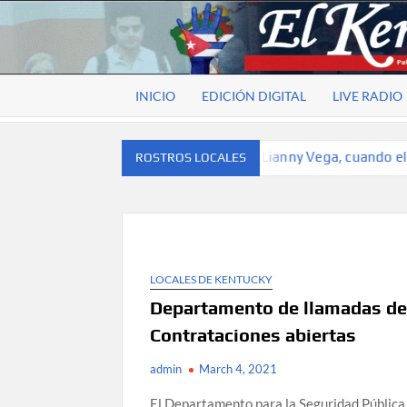
Skip
to
EL
Publicación
content
cubana
KENTUBANO
para la
INICIO
EDICIÓN DIGITAL
LIVE RADIO
cubana
para la
comunidad
propósito
Rostros locales: Lianny Vega, cuando el ritmo 
ROSTROS LOCALES
hispana de
Kentucky
LOCALES DE KENTUCKY
Departamento de llamadas de
Contrataciones abiertas
admin
March 4, 2021
El Departamento para la Seguridad Pública d