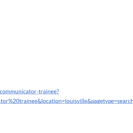
ecommunicator-trainee?
r%20trainee&location=louisville&pagetype=searc