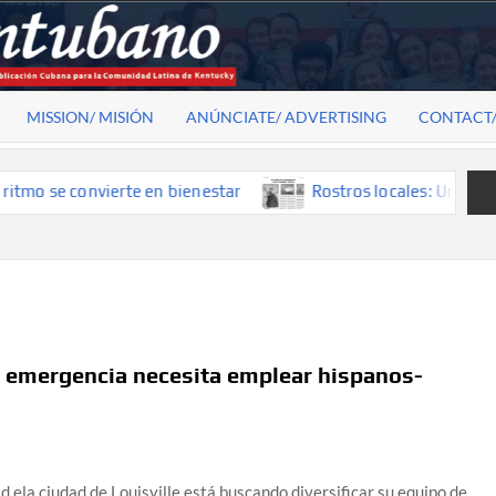
MISSION/ MISIÓN
ANÚNCIATE/ ADVERTISING
CONTACT
se convierte en bienestar
Rostros locales: Una mirada que
 emergencia necesita emplear hispanos-
 ela ciudad de Louisville está buscando diversificar su equipo de