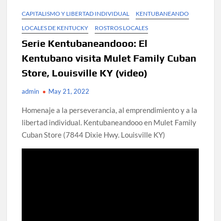
CAPITALISMO Y LIBERTAD INDIVIDUAL
KENTUBANEANDO
LOCALES DE KENTUCKY
ROSTROS LOCALES
Serie Kentubaneandooo: El
Kentubano visita Mulet Family Cuban
Store, Louisville KY (video)
admin
May 21, 2022
Homenaje a la perseverancia, al emprendimiento y a la
libertad individual. Kentubaneandooo en Mulet Family
Cuban Store (7844 Dixie Hwy. Louisville KY)