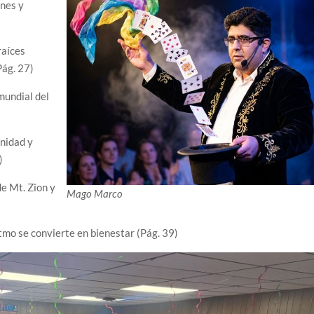
ones y
raíces
Pág. 27)
 mundial del
gnidad y
)
de Mt. Zion y
Mago Marco
itmo se convierte en bienestar (Pág. 39)