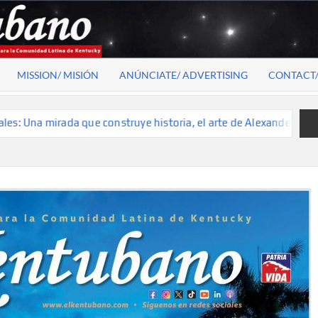
MISSION/ MISIÓN
ANÚNCIATE/ ADVERTISING
CONTACT
truye historia, el arte de Alexander V. Molina
Rostros lo