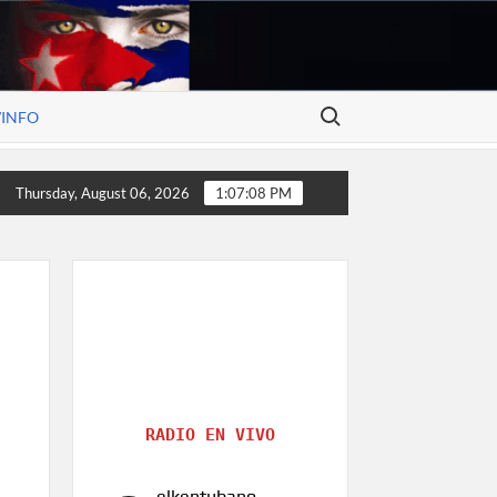
Search for:
/INFO
cales: De soñar en Cuba a servir en el Army, la determinación de 
Thursday, August 06, 2026
1:07:10 PM
RADIO EN VIVO
elkentubano