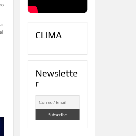
no
la
al
CLIMA
Newslette
r