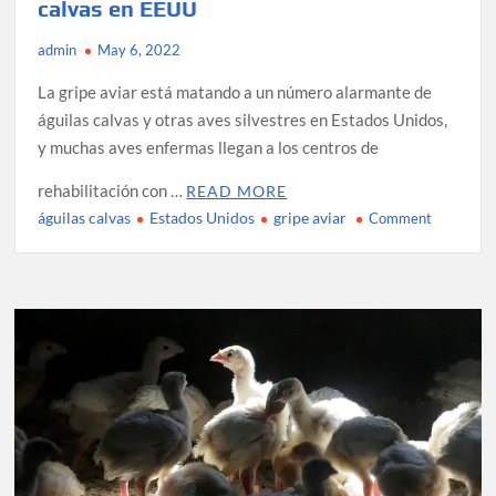
calvas en EEUU
admin
May 6, 2022
La gripe aviar está matando a un número alarmante de
águilas calvas y otras aves silvestres en Estados Unidos,
y muchas aves enfermas llegan a los centros de
rehabilitación con …
READ MORE
águilas calvas
Estados Unidos
gripe aviar
on
Comment
Gripe
aviar
está
matando
a
águilas
calvas
en
EEUU