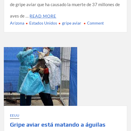
de gripe aviar que ha causado la muerte de 37 millones de
aves de …
READ MORE
Arizona
Estados Unidos
gripe aviar
on
Comment
Arizona
confirma
caso
de
gripe
aviar
en
el
estado
EEUU
Gripe aviar está matando a águilas