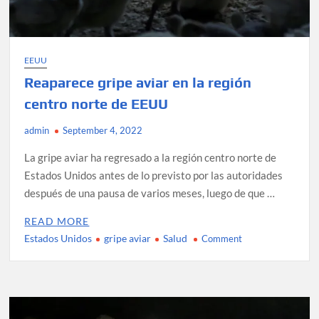
EEUU
Reaparece gripe aviar en la región
centro norte de EEUU
admin
September 4, 2022
La gripe aviar ha regresado a la región centro norte de
Estados Unidos antes de lo previsto por las autoridades
después de una pausa de varios meses, luego de que …
READ MORE
Estados Unidos
gripe aviar
Salud
on
Comment
Reaparece
gripe
aviar
en
la