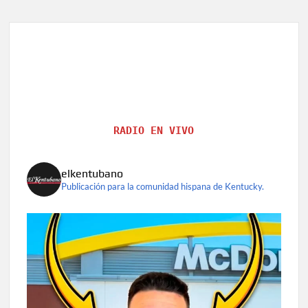
sacrificar
millones
de
aves
en
Iowa
RADIO EN VIVO
elkentubano
Publicación para la comunidad hispana de Kentucky.