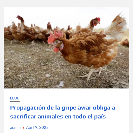
caso
de
gripe
aviar
en
humano
en
EEUU
EEUU
Propagación de la gripe aviar obliga a
sacrificar animales en todo el país
admin
April 9, 2022