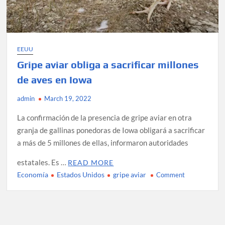
EEUU
Gripe aviar obliga a sacrificar millones
de aves en Iowa
admin
March 19, 2022
La confirmación de la presencia de gripe aviar en otra
granja de gallinas ponedoras de Iowa obligará a sacrificar
a más de 5 millones de ellas, informaron autoridades
estatales. Es …
READ MORE
Economía
Estados Unidos
gripe aviar
on
Comment
Gripe
aviar
obliga
a