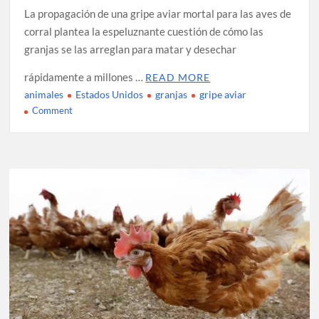
La propagación de una gripe aviar mortal para las aves de
corral plantea la espeluznante cuestión de cómo las
granjas se las arreglan para matar y desechar
rápidamente a millones …
READ MORE
animales
Estados Unidos
granjas
gripe aviar
on
Comment
Propagación
de
la
gripe
aviar
obliga
a
sacrificar
animales
en
todo
el
país