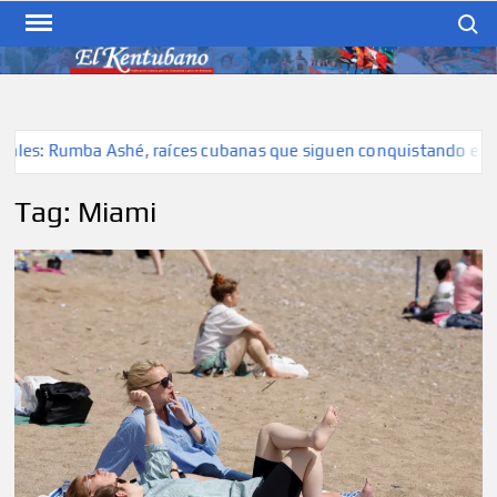
Skip
Search
to
content
EL KENTUBANO
Publicación cubana para la
cubana para la comunidad
hispana de Kentucky
es: Rumba Ashé, raíces cubanas que siguen conquistando escenar
Tag:
Miami