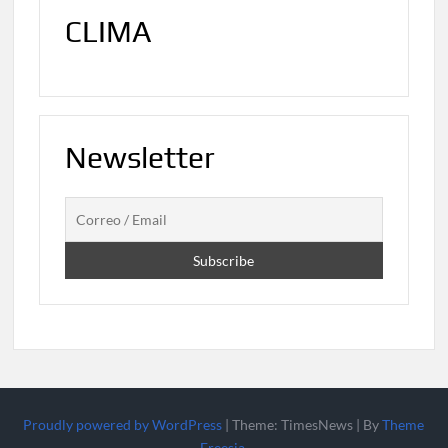
CLIMA
Newsletter
Proudly powered by WordPress
|
Theme: TimesNews
|
By
Theme
Freesia
.