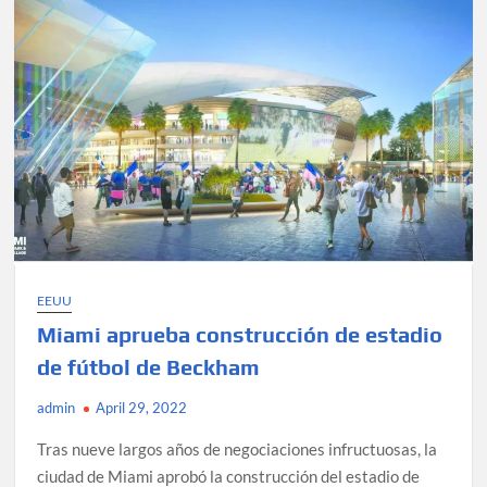
playas
y
parques
públicos
EEUU
Miami aprueba construcción de estadio
de fútbol de Beckham
admin
April 29, 2022
Tras nueve largos años de negociaciones infructuosas, la
ciudad de Miami aprobó la construcción del estadio de