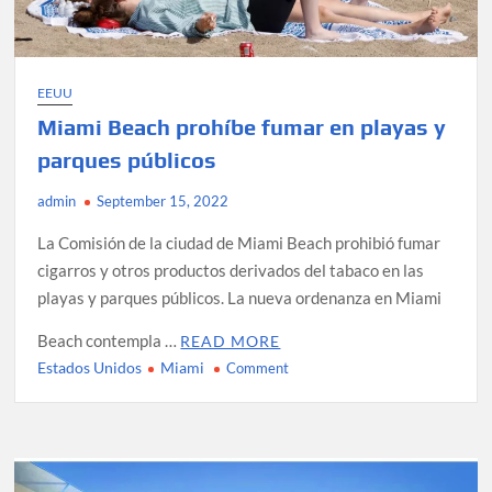
EEUU
Miami Beach prohíbe fumar en playas y
parques públicos
admin
September 15, 2022
La Comisión de la ciudad de Miami Beach prohibió fumar
cigarros y otros productos derivados del tabaco en las
playas y parques públicos. La nueva ordenanza en Miami
Beach contempla …
READ MORE
Estados Unidos
Miami
on
Comment
Miami
Beach
prohíbe
fumar
en