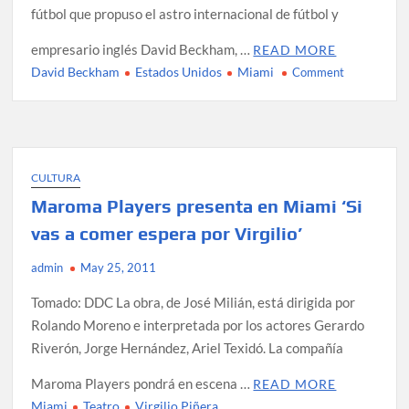
fútbol que propuso el astro internacional de fútbol y
empresario inglés David Beckham, …
READ MORE
David Beckham
Estados Unidos
Miami
on
Comment
Miami
aprueba
construcció
de
estadio
CULTURA
de
Maroma Players presenta en Miami ‘Si
fútbol
vas a comer espera por Virgilio’
de
Beckham
admin
May 25, 2011
Tomado: DDC La obra, de José Milián, está dirigida por
Rolando Moreno e interpretada por los actores Gerardo
Riverón, Jorge Hernández, Ariel Texidó. La compañía
Maroma Players pondrá en escena …
READ MORE
Miami
Teatro
Virgilio Piñera