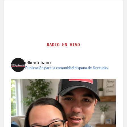
ex
primera
dama
Nancy
Reagan
RADIO EN VIVO
elkentubano
Publicación para la comunidad hispana de Kentucky.