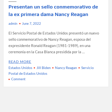
Presentan un sello conmemorativo de
la ex primera dama Nancy Reagan
admin
June 7, 2022
El Servicio Postal de Estados Unidos presentó un nuevo
sello conmemorativo de Nancy Reagan, esposa del
expresidente Ronald Reagan (1981-1989), en una
ceremonia en la Casa Blanca presidida por la …
READ MORE
Estados Unidos
Jill Biden
Nancy Reagan
Servicio
Postal de Estados Unidos
on
Comment
Presentan
un
sello
conmemorativo
de
la