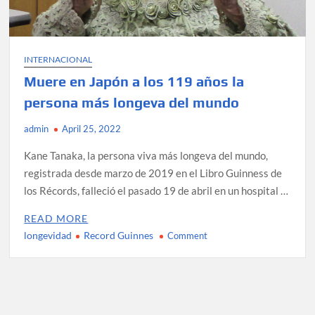
INTERNACIONAL
Muere en Japón a los 119 años la
persona más longeva del mundo
admin
April 25, 2022
Kane Tanaka, la persona viva más longeva del mundo,
registrada desde marzo de 2019 en el Libro Guinness de
los Récords, falleció el pasado 19 de abril en un hospital …
READ MORE
longevidad
Record Guinnes
on
Comment
Muere
en
Japón
a
los