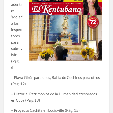
adentr
o:
‘Mojar’
a los
inspec
tores
para
sobrev
ivir
(Pág.
6)
– Playa Girón para unos, Bahía de Cochinos para otros
(Pág. 12)
– Historia: Patrimonios de la Humanidad atesorados
en Cuba (Pág. 13)
– Proyecto Cachita en Louisville (Pág. 15)