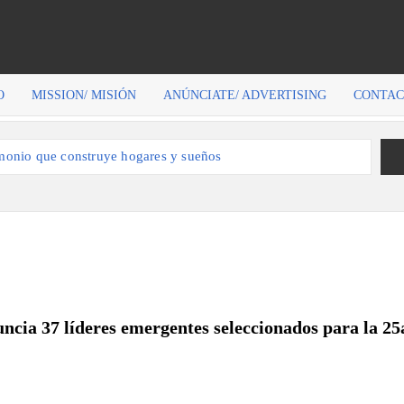
O
MISSION/ MISIÓN
ANÚNCIATE/ ADVERTISING
CONTAC
imonio que construye hogares y sueños
da por la trompeta y la música cubana
ue siguen conquistando escenarios
ria de una mujer que transforma belleza en propósito
e convierte en bienestar
ria, el arte de Alexander V. Molina
el Army, la determinación de Amely
ncia 37 líderes emergentes seleccionados para la 25
se convierte en esperanza para muchos
o de una comunidad más informada y segura
la evolución de Yuniel González