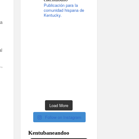
Publicación para la
comunidad hispana de
Kentucky.
da
al
.,
l
Load More
Follow on Instagram
Kentubaneandoo