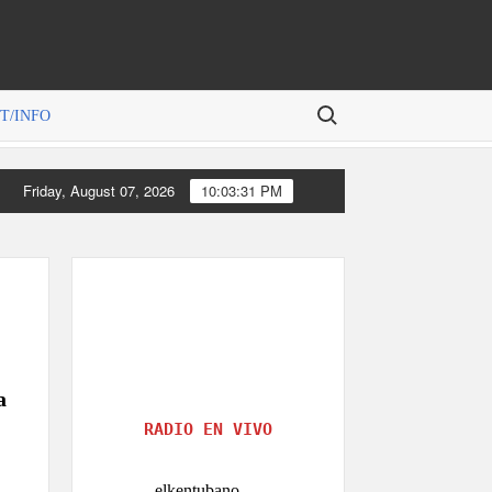
Search for:
T/INFO
Friday, August 07, 2026
10:03:31 PM
a
RADIO EN VIVO
elkentubano