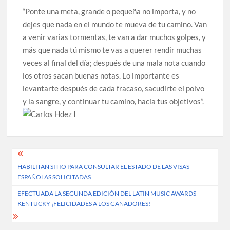
“Ponte una meta, grande o pequeña no importa, y no
dejes que nada en el mundo te mueva de tu camino. Van
a venir varias tormentas, te van a dar muchos golpes, y
más que nada tú mismo te vas a querer rendir muchas
veces al final del día; después de una mala nota cuando
los otros sacan buenas notas. Lo importante es
levantarte después de cada fracaso, sacudirte el polvo
y la sangre, y continuar tu camino, hacia tus objetivos”.
Post
HABILITAN SITIO PARA CONSULTAR EL ESTADO DE LAS VISAS
navigation
ESPAÑOLAS SOLICITADAS
EFECTUADA LA SEGUNDA EDICIÓN DEL LATIN MUSIC AWARDS
KENTUCKY ¡FELICIDADES A LOS GANADORES!