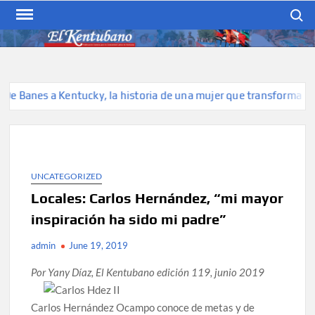
Skip
Search
to
content
EL KENTUBANO
Publicación cubana para la
cubana para la comunidad
hispana de Kentucky
anes a Kentucky, la historia de una mujer que transforma belleza
UNCATEGORIZED
Locales: Carlos Hernández, “mi mayor
inspiración ha sido mi padre”
admin
June 19, 2019
Por Yany Díaz, El Kentubano edición 119, junio 2019
Carlos Hernández Ocampo conoce de metas y de