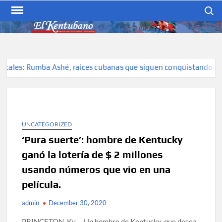
Skip
Search
to
content
EL KENTUBANO
Publicación cubana para la
cubana para la comunidad
hispana de Kentucky
ales: Rumba Ashé, raíces cubanas que siguen conquistando esce
UNCATEGORIZED
‘Pura suerte’: hombre de Kentucky
ganó la lotería de $ 2 millones
usando números que vio en una
película.
admin
December 30, 2020
PRINCETON, Ky. – Un hombre de Kentucky, que desea