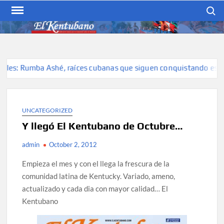
Skip
Search
to
content
EL KENTUBANO
Publicación cubana para la
cubana para la comunidad
hispana de Kentucky
es: Rumba Ashé, raíces cubanas que siguen conquistando escenar
UNCATEGORIZED
Y llegó El Kentubano de Octubre…
admin
October 2, 2012
Empieza el mes y con el llega la frescura de la
comunidad latina de Kentucky. Variado, ameno,
actualizado y cada dia con mayor calidad… El
Kentubano