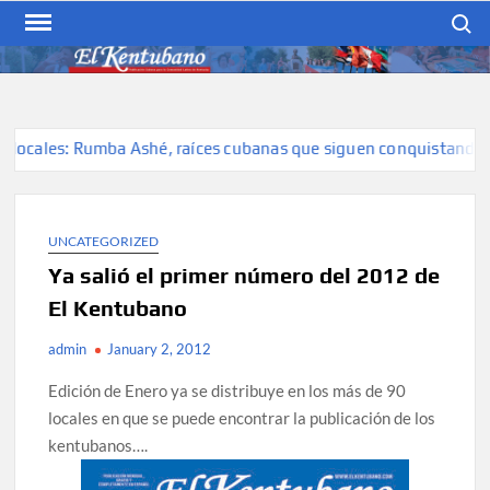
Skip
Search
to
content
EL KENTUBANO
Publicación cubana para la
cubana para la comunidad
hispana de Kentucky
ocales: Rumba Ashé, raíces cubanas que siguen conquistando es
UNCATEGORIZED
Ya salió el primer número del 2012 de
El Kentubano
admin
January 2, 2012
Edición de Enero ya se distribuye en los más de 90
locales en que se puede encontrar la publicación de los
kentubanos….