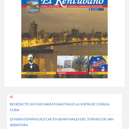
Post
BENEDICTO XVI INICIARÁ EN SANTIAGO LA VISITA DE 3 DÍAS A
navigation
CUBA
LEINIER DOMÍNGUEZ CAE EN SEMIFINALES DEL TORNEO DE SAN
SEBASTIÁN