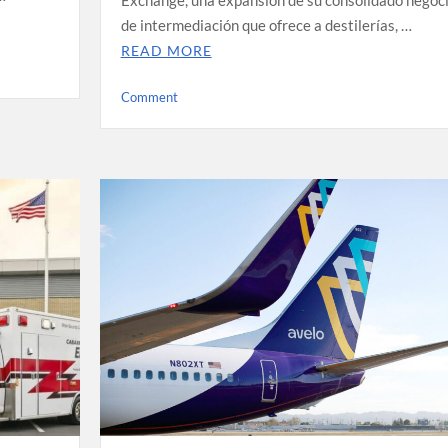
Exchange, una expansión de su consolidado negoc
de intermediación que ofrece a destilerías, …
READ MORE
on
Comment
Chevalier
Casks
lanza
una
plataforma
de
intercambio
online
para
barriles
de
whisky
y
licores
a
granel.