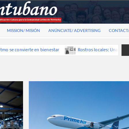
MISSION/ MISIÓN
ANÚNCIATE/ ADVERTISING
CONTACT
 en bienestar
Rostros locales: Una mirada que construye h