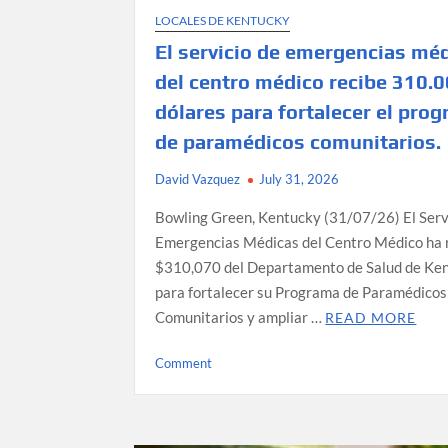
LOCALES DE KENTUCKY
El servicio de emergencias mé
del centro médico recibe 310.
dólares para fortalecer el pro
de paramédicos comunitarios.
David Vazquez
July 31, 2026
Bowling Green, Kentucky (31/07/26) El Serv
Emergencias Médicas del Centro Médico ha 
$310,070 del Departamento de Salud de Ke
para fortalecer su Programa de Paramédicos
Comunitarios y ampliar …
READ MORE
on
Comment
El
servicio
de