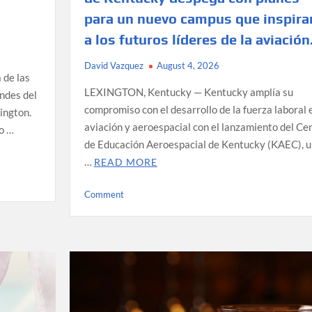
para un nuevo campus que inspira
a los futuros líderes de la aviación
David Vazquez
August 4, 2026
 de las
LEXINGTON, Kentucky — Kentucky amplía su
ndes del
compromiso con el desarrollo de la fuerza laboral 
ington.
aviación y aeroespacial con el lanzamiento del Ce
to …
de Educación Aeroespacial de Kentucky (KAEC), 
…
READ MORE
on
Comment
El
Centro
de
Educación
Aeroespacial
de
Kentucky