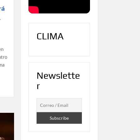
rá
.
CLIMA
en
ntro
una
Newslette
r