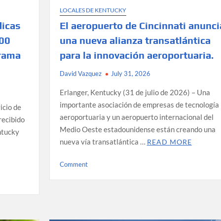
LOCALES DE KENTUCKY
dicas
El aeropuerto de Cincinnati anunci
000
una nueva alianza transatlántica
grama
para la innovación aeroportuaria.
David Vazquez
July 31, 2026
Erlanger, Kentucky (31 de julio de 2026) – Una
importante asociación de empresas de tecnología
icio de
aeroportuaria y un aeropuerto internacional del
recibido
Medio Oeste estadounidense están creando una
ntucky
nueva vía transatlántica …
READ MORE
on
Comment
El
aeropuerto
de
Cincinnati
anuncia