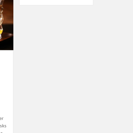
er
asks