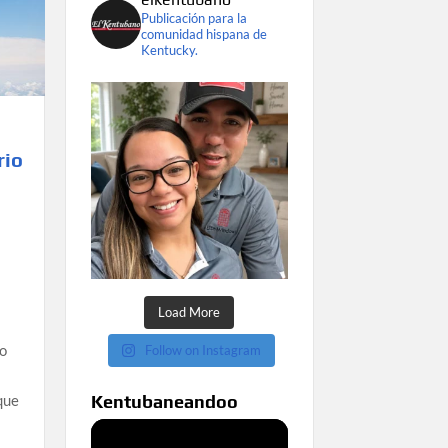
Publicación para la
comunidad hispana de
Kentucky.
rio
Load More
o
Follow on Instagram
que
Kentubaneandoo