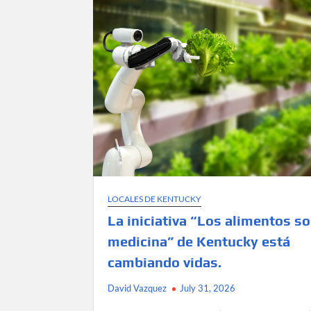
emergencias
médicas
del
centro
médico
recibe
310.000
dólares
para
fortalecer
el
programa
de
LOCALES DE KENTUCKY
paramédicos
comunitarios.
La iniciativa “Los alimentos s
medicina” de Kentucky está
cambiando vidas.
David Vazquez
July 31, 2026