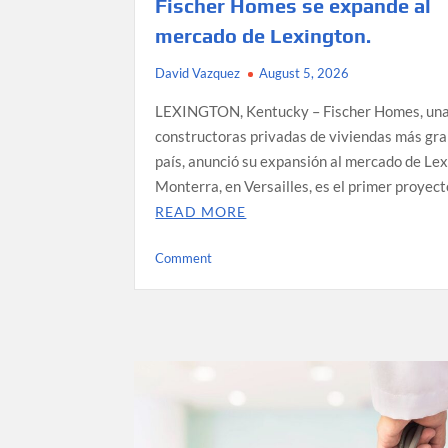
Fischer Homes se expande al
mercado de Lexington.
David Vazquez
August 5, 2026
LEXINGTON, Kentucky – Fischer Homes, una
constructoras privadas de viviendas más gra
país, anunció su expansión al mercado de Lex
Monterra, en Versailles, es el primer proyec
READ MORE
on
Comment
Fischer
Homes
se
expande
al
mercado
de
Lexington.