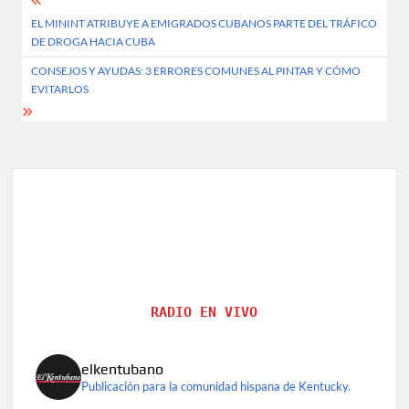
Post
EL MININT ATRIBUYE A EMIGRADOS CUBANOS PARTE DEL TRÁFICO
navigation
DE DROGA HACIA CUBA
CONSEJOS Y AYUDAS: 3 ERRORES COMUNES AL PINTAR Y CÓMO
EVITARLOS
RADIO EN VIVO
elkentubano
Publicación para la comunidad hispana de Kentucky.