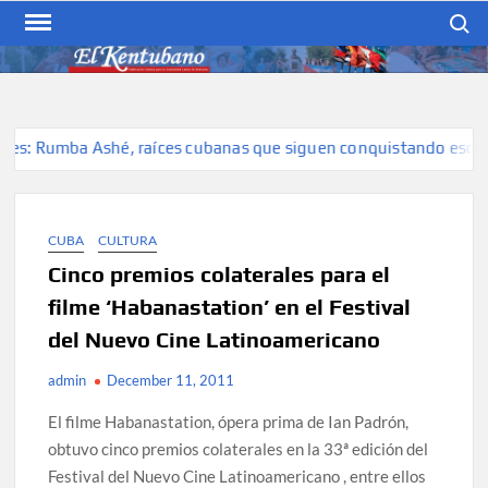
Skip
Search
to
content
EL KENTUBANO
Publicación cubana para la
cubana para la comunidad
hispana de Kentucky
s: Rumba Ashé, raíces cubanas que siguen conquistando escenari
CUBA
CULTURA
Cinco premios colaterales para el
filme ‘Habanastation’ en el Festival
del Nuevo Cine Latinoamericano
admin
December 11, 2011
El filme Habanastation, ópera prima de Ian Padrón,
obtuvo cinco premios colaterales en la 33ª edición del
Festival del Nuevo Cine Latinoamericano , entre ellos