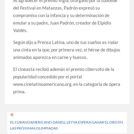
Al agradecer el premio Vigía, otorgado por la subsede
del Festival en Matanzas, Padrón expresó su
compromiso con la infancia y su determinación de
emular a su padre, Juan Padrón, creador de Elpidio
Valdés.
Según dijo a Prensa Latina, uno de sus sueños es rodar
una cinta en la que, por primera vez, el héroe de dibujos
animados aparezca en carne y huesos.
El cineasta recibió además el premio cibervoto de la
popularidad concedido por el portal
www.cinelatinoamericano.org, en la categoría de ópera
prima.
Post
EL CUBANOAMERICANO DANELL LEYVA ESPERA GANAR EL ORO EN
navigation
LAS PRÓXIMAS OLIMPIADAS