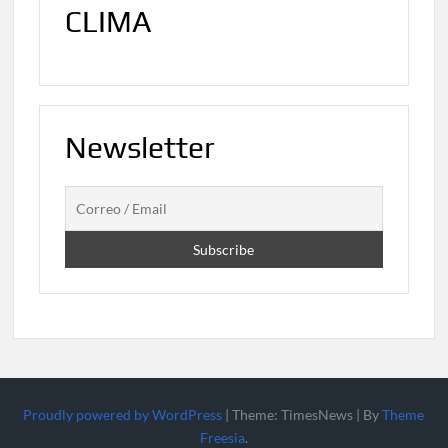
CLIMA
Newsletter
Proudly powered by WordPress
|
Theme: TimesNews
|
By
Theme
Freesia
.