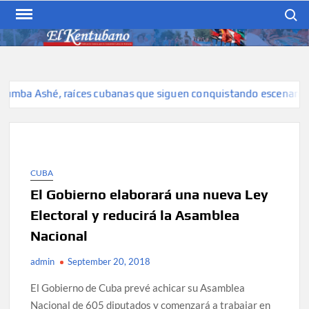
Skip
Search
to
content
EL KENTUBANO
Publicación cubana para la
cubana para la comunidad
hispana de Kentucky
a Ashé, raíces cubanas que siguen conquistando escenarios
CUBA
El Gobierno elaborará una nueva Ley
Electoral y reducirá la Asamblea
Nacional
admin
September 20, 2018
El Gobierno de Cuba prevé achicar su Asamblea
Nacional de 605 diputados y comenzará a trabajar en