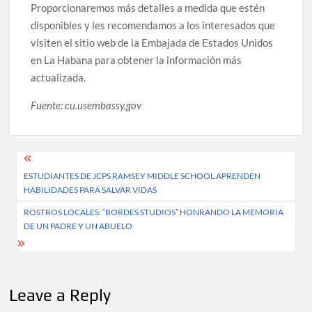
Proporcionaremos más detalles a medida que estén
disponibles y les recomendamos a los interesados que
visiten el sitio web de la Embajada de Estados Unidos
en La Habana para obtener la información más
actualizada.
Fuente: cu.usembassy.gov
Post
ESTUDIANTES DE JCPS RAMSEY MIDDLE SCHOOL APRENDEN
navigation
HABILIDADES PARA SALVAR VIDAS
ROSTROS LOCALES: “BORDES STUDIOS” HONRANDO LA MEMORIA
DE UN PADRE Y UN ABUELO
Leave a Reply