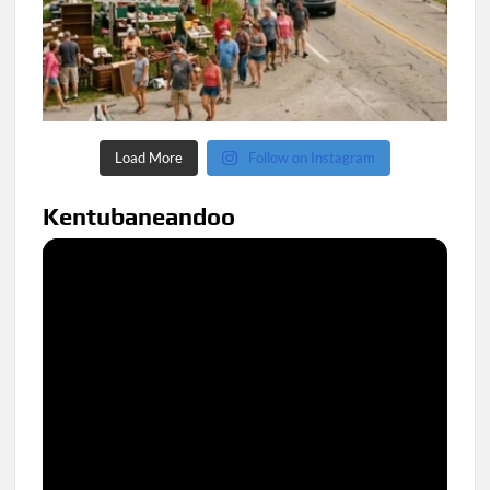
Load More
Follow on Instagram
Kentubaneandoo