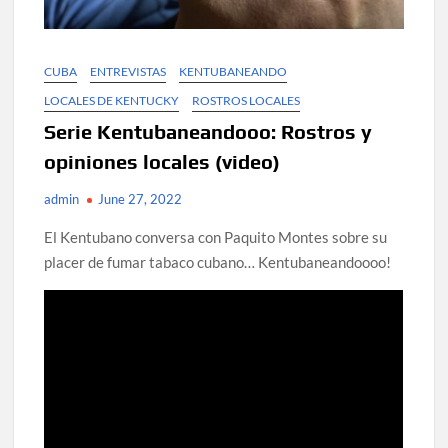
CUBA
ENTREVISTAS
KENTUBANEANDO
LOCALES DE KENTUCKY
ROSTROS LOCALES
Serie Kentubaneandooo: Rostros y
opiniones locales (video)
admin
June 27, 2022
El Kentubano conversa con Paquito Montes sobre su
placer de fumar tabaco cubano… Kentubaneandoooo!