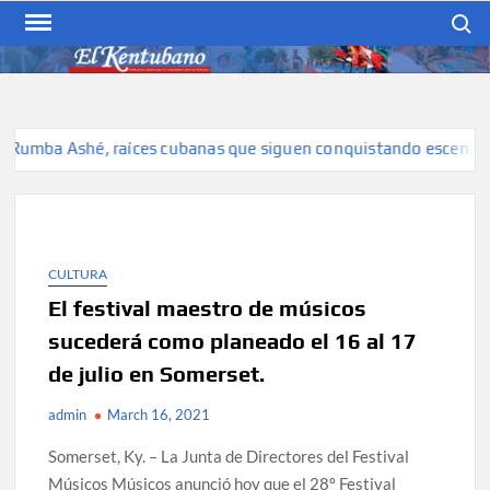
Skip
Search
to
content
EL KENTUBANO
Publicación cubana para la
cubana para la comunidad
hispana de Kentucky
Rumba Ashé, raíces cubanas que siguen conquistando escenarios
CULTURA
El festival maestro de músicos
sucederá como planeado el 16 al 17
de julio en Somerset.
admin
March 16, 2021
Somerset, Ky. – La Junta de Directores del Festival
Músicos Músicos anunció hoy que el 28º Festival