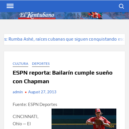
Skip
Search
to
content
EL KENTUBANO
Publicación cubana para la
cubana para la comunidad
hispana de Kentucky
 Rumba Ashé, raíces cubanas que siguen conquistando escenarios
CULTURA
DEPORTES
ESPN reporta: Bailarín cumple sueño
con Chapman
admin
August 27, 2013
Fuente: ESPN Deportes
CINCINNATI,
Ohio — El