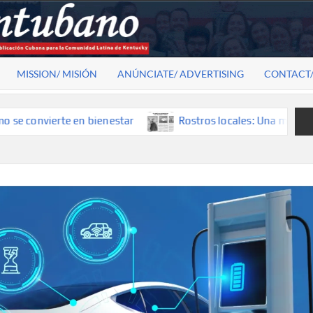
MISSION/ MISIÓN
ANÚNCIATE/ ADVERTISING
CONTACT
vierte en bienestar
Rostros locales: Una mirada que const