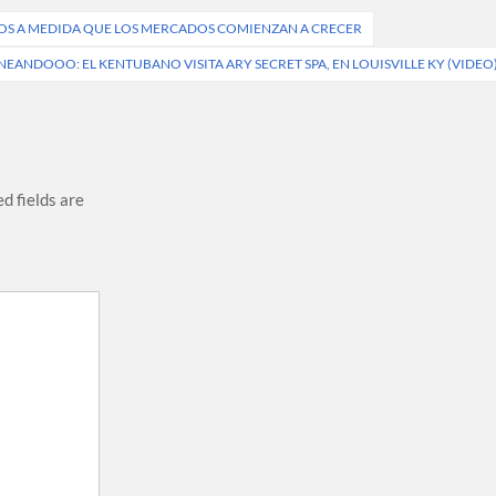
ICOS A MEDIDA QUE LOS MERCADOS COMIENZAN A CRECER
EANDOOO: EL KENTUBANO VISITA ARY SECRET SPA, EN LOUISVILLE KY (VIDEO
d fields are