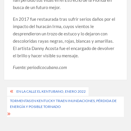
han perdido sus vidas en el Estrecho de la Florida en
busca de un futuro mejor.
En 2017 fue restaurada tras sufrir serios daños por el
impacto del huracán Irma, cuyos vientos le
desprendieron un trozo de estuco y lo dejaron con
descoloridas rayas negras, rojas, blancas y amarillas.
El artista Danny Acosta fue el encargado de devolver
el brillo y hacer visible su mensaje.
Fuente: periodicocubano.com
Post
EN LA CALLE EL KENTUBANO, ENERO 2022
navigation
TORMENTAS EN KENTUCKY TRAEN INUNDACIONES, PÉRDIDA DE
ENERGÍA Y POSIBLE TORNADO